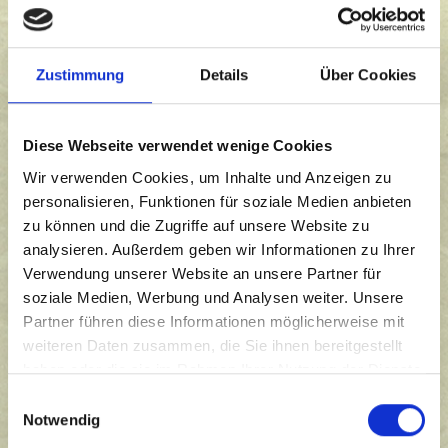
Tätigkeitsberichte / Reports
Zustimmung
Details
Über Cookies
Diese Webseite verwendet wenige Cookies
Report 2025
Wir verwenden Cookies, um Inhalte und Anzeigen zu
Report 2024
personalisieren, Funktionen für soziale Medien anbieten
zu können und die Zugriffe auf unsere Website zu
Report 2023
analysieren. Außerdem geben wir Informationen zu Ihrer
Verwendung unserer Website an unsere Partner für
Report 2022
soziale Medien, Werbung und Analysen weiter. Unsere
Partner führen diese Informationen möglicherweise mit
Report 2021
weiteren Daten zusammen, die Sie ihnen bereitgestellt
haben oder die sie im Rahmen Ihrer Nutzung der Dienste
Report 2020
gesammelt haben.
Einwilligungsauswahl
Notwendig
Report 2019