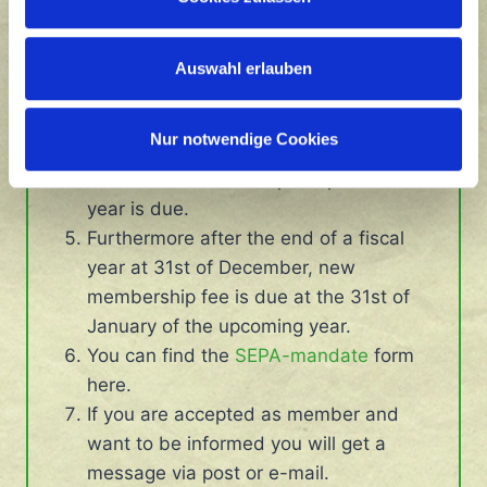
The membership fee is due for one
calendary year. (fiscal year)
Membership costs 12 € for pupils,
Auswahl erlauben
students or apprentices. Furthermore
working class people are issued 24 €. If
Nur notwendige Cookies
the membership is accepted, payment
of one full membership fee per fiscal
year is due.
Furthermore after the end of a fiscal
year at 31st of December, new
membership fee is due at the 31st of
January of the upcoming year.
You can find the
SEPA-mandate
form
here.
If you are accepted as member and
want to be informed you will get a
message via post or e-mail.