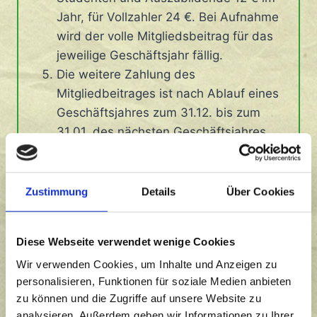
Jahr, für Vollzahler 24 €. Bei Aufnahme
wird der volle Mitgliedsbeitrag für das
jeweilige Geschäftsjahr fällig.
Die weitere Zahlung des
Mitgliedbeitrages ist nach Ablauf eines
Geschäftsjahres zum 31.12. bis zum
31.01. des nächsten Geschäftsjahres
fällig.
Den Antrag für das
SEPA-Mandat
finden sie hier.
Zustimmung
Details
Über Cookies
Sie werden elektronisch oder postalisch
über die erfolgreiche Aufnahme
Diese Webseite verwendet wenige Cookies
benachrichtigt, falls Sie das wünschen.
Wir verwenden Cookies, um Inhalte und Anzeigen zu
personalisieren, Funktionen für soziale Medien anbieten
Bei Fragen zögern Sie nicht uns zu
zu können und die Zugriffe auf unsere Website zu
kontaktieren!
analysieren. Außerdem geben wir Informationen zu Ihrer