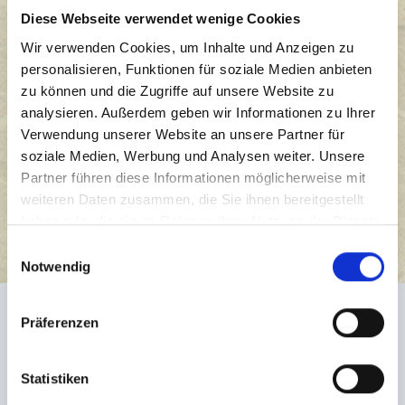
Diese Webseite verwendet wenige Cookies
Wir verwenden Cookies, um Inhalte und Anzeigen zu
personalisieren, Funktionen für soziale Medien anbieten
zu können und die Zugriffe auf unsere Website zu
analysieren. Außerdem geben wir Informationen zu Ihrer
Verwendung unserer Website an unsere Partner für
Beitragsnavigation
ZURÜCK
WEITER
soziale Medien, Werbung und Analysen weiter. Unsere
Partner führen diese Informationen möglicherweise mit
Spendenaufruf
Nothilfe Rückblick
weiteren Daten zusammen, die Sie ihnen bereitgestellt
Nothilfe vorerst
haben oder die sie im Rahmen Ihrer Nutzung der Dienste
gestoppt
gesammelt haben.
Einwilligungsauswahl
Notwendig
Präferenzen
Ähnliche Beiträge
Statistiken