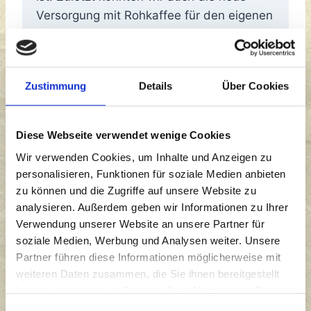
Versorgung mit Rohkaffee für den eigenen
Kaffee Tikondane sichern. Diese Marke
bauen wir zurzeit ebenfalls kontinuierlich
aus, da wir die Marke Tikondane als
Zustimmung
Details
Über Cookies
zuverlässiges Vehikel sehen, um in
Zukunft die laufenden Kosten der Projekte
durch fest etablierte Mitarbeiterinnen
Diese Webseite verwendet wenige Cookies
sichern zu können.
Wir verwenden Cookies, um Inhalte und Anzeigen zu
personalisieren, Funktionen für soziale Medien anbieten
zu können und die Zugriffe auf unsere Website zu
Dear all,
analysieren. Außerdem geben wir Informationen zu Ihrer
In April 2022, 5 active members were on
Verwendung unserer Website an unsere Partner für
site in Benga to further expand the project
soziale Medien, Werbung und Analysen weiter. Unsere
work. In the case of furnace (oven)
Partner führen diese Informationen möglicherweise mit
construction, this included initiating a lung
weiteren Daten zusammen, die Sie ihnen bereitgestellt
function study which, in combination with
haben oder die sie im Rahmen Ihrer Nutzung der Dienste
a questionnaire, should provide
gesammelt haben.